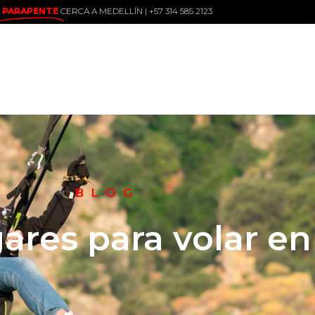
PARAPENTE
CERCA A MEDELLÍN | +57 314 585 2123
BLOG
ares para volar e