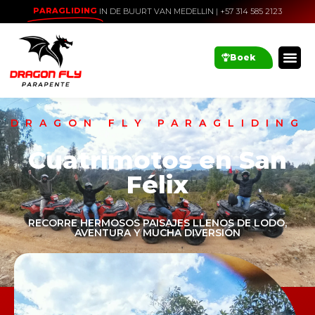
PARAGLIDING
IN DE BUURT VAN MEDELLIN | +57 314 585 2123
Boek
DRAGON FLY PARAGLIDING
Cuatrimotos en San
Félix
RECORRE HERMOSOS PAISAJES LLENOS DE LODO,
AVENTURA Y MUCHA DIVERSIÓN