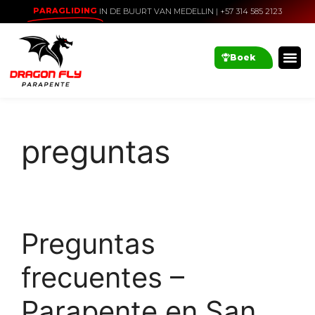
PARAGLIDING
IN DE BUURT VAN MEDELLIN | +57 314 585 2123
Boek
preguntas
Preguntas
frecuentes –
Parapente en San